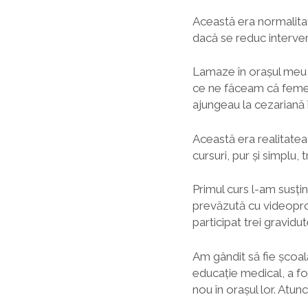
Această era normalitat
dacă se reduc interven
Lamaze în orașul meu, a
ce ne făceam că femei
ajungeau la cezariană în
Această era realitatea 
cursuri, pur și simplu
Primul curs l-am susțin
prevăzută cu videopro
participat trei gravidut
Am gândit să fie școal
educație medical, a f
nou în orașul lor. Atunc