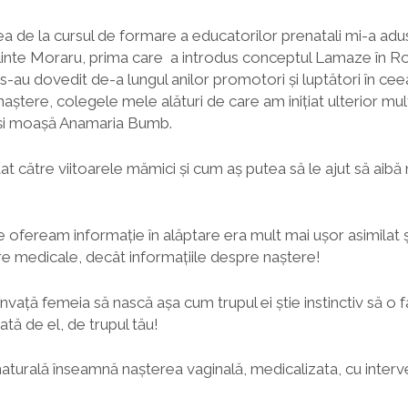
ea de la cursul de formare a educatorilor prenatali mi-a ad
linte Moraru, prima care a introdus conceptul Lamaze în Rom
-au dovedit de-a lungul anilor promotori și luptători în cee
naștere, colegele mele alături de care am inițiat ulterior mu
și moașă Anamaria Bumb.
t către viitoarele mămici și cum aș putea să le ajut să aibă 
 ofeream informație în alăptare era mult mai ușor asimilat 
e medicale, decât informațiile despre naștere!
vață femeia să nască așa cum trupul ei știe instinctiv să o f
dată de el, de trupul tău!
turală înseamnă nașterea vaginală, medicalizata, cu interven