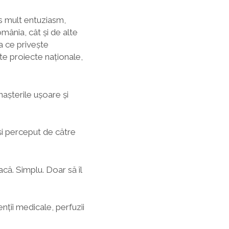
us mult entuziasm,
ânia, cât și de alte
a ce privește
lte proiecte naționale,
nașterile ușoare și
și perceput de către
acă. Simplu. Doar să îl
țîi medicale, perfuzii