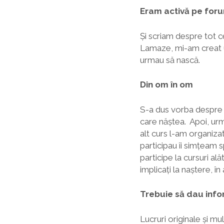
Eram activă pe for
Și scriam despre tot 
Lamaze, mi-am creat u
urmau să nască.
Din om în om
S-a dus vorba despre c
care năștea. Apoi, urm
alt curs l-am organizat 
participau îi simțeam s
participe la cursuri al
implicați la naștere, în
Trebuie să dau inf
Lucruri originale și m