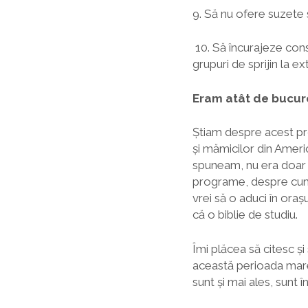
9. Să nu ofere suzete 
10. Să încurajeze cons
grupuri de sprijin la e
Eram atât de bucur
Știam despre acest pr
și mămicilor din Ameri
spuneam, nu era doar 
programe, despre cum 
vrei să o aduci în orașu
că o biblie de studiu.
Îmi plăcea să citesc 
această perioada mare,
sunt și mai ales, sunt 