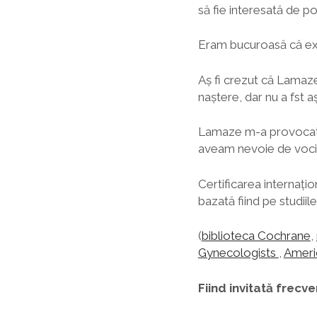
să fie interesată de po
Eram bucuroasă că exi
Aș fi crezut că Lamaz
naștere, dar nu a fst a
Lamaze m-a provocat să
aveam nevoie de voci c
Certificarea internați
bazată fiind pe studiil
(
biblioteca Cochrane
,
Gynecologists
,
Ameri
Fiind invitată frecv