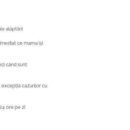
e alăptării
 imediat ce mama îşi
nci când sunt
 excepţia cazurilor cu
24 ore pe zi