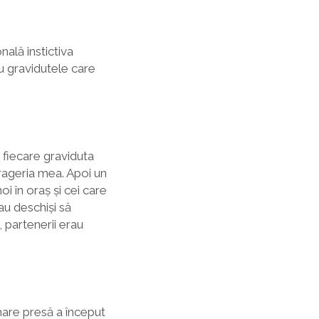
ală instictiva
u gravidutele care
 fiecare graviduta
rageria mea. Apoi un
oi în oraș și cei care
rau deschiși să
, partenerii erau
rmare presă a început