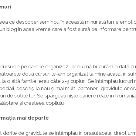
umuri
ceea ce descoperisem nou în această minunată lume emoțion
n blog în acea vreme care a fost sursă de informare pentr
ursurile pe care le organizez, iar eu mă bucurăm o dată cu
ătoarele două cursuri le-am organizat la mine acasă, în suf
la o altă familie, erau câte 2-3 cupluri. Se întâmplau lucruri n
peciali, deschiși la nou și mai mult, partenerii gravidutelor e
ături de soțiile lor. Se spărgeau niște bariere reale în România
 alăptare și cresteea copilului.
ormația mai departe
ult dorite de gravidute se întâmplau în orașul acela, drept u