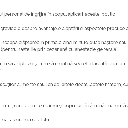
l personal de îngrijire în scopul aplicării acestei politici.
gravidele despre avantajele alăptării şi aspectele practice al
înceapă alăptarea în primele cinci minute după naştere sau
(pentru naşterile prin cezariană cu anestezie generală).
m să alăpteze şi cum să menţînă secreţia lactată chiar atu
r
cuţilor alimente sau lichide, altele decât laptele matern, cu
-în-ul, care permite mamei şi copilului să rămână împreună 
rea la cererea copilului