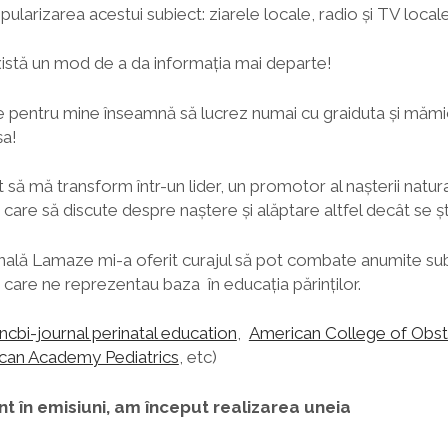
pularizarea acestui subiect: ziarele locale, radio și TV locale
stă un mod de a da informația mai departe!
e pentru mine înseamnă să lucrez numai cu graiduta și măm
șa!
 mă transform într-un lider, un promotor al nașterii naturale
are să discute despre naștere și alăptare altfel decât se 
onală Lamaze mi-a oferit curajul să pot combate anumite sub
e care ne reprezentau baza în educația părinților.
ncbi-journal perinatal education
,
American College of Obste
can Academy Pediatrics
, etc)
ent în emisiuni, am început realizarea uneia