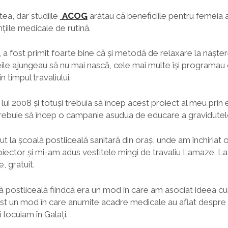
ea, dar studiile
ACOG
arătau că beneficiile pentru femeia a
țiile medicale de rutină.
 fost primit foarte bine că și metodă de relaxare la naștere,
le ajungeau să nu mai nască, cele mai multe își programau 
 timpul travaliului.
lui 2008 și totuși trebuia să încep acest proiect al meu prin 
, trebuie să încep o campanie asudua de educare a gravidutel
ut la școală postliceală sanitară din oraș, unde am închiriat 
iector și mi-am adus vestitele mingi de travaliu Lamaze. La
e, gratuit.
ă postliceală fiindcă era un mod în care am asociat ideea cu
ost un mod în care anumite acadre medicale au aflat despre
i locuiam în Galați.