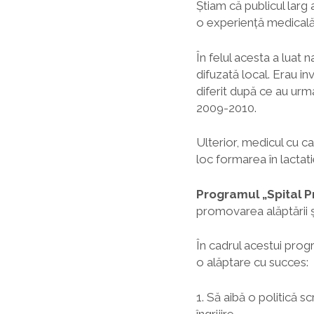
Știam că publicul larg
o experiență medicală
În felul acesta a luat
difuzată local. Erau in
diferit după ce au ur
2009-2010.
Ulterior, medicul cu 
loc formarea în lactati
Programul „Spital Pr
promovarea alăptării și
În cadrul acestui prog
o alăptare cu succes:
1. Să aibă o politică s
îngrijire.