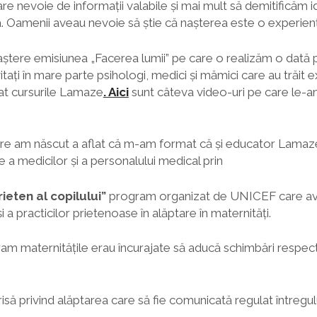
 are nevoie de informații valabile și mai mult să demitificăm
. Oamenii aveau nevoie să știe că nașterea este o experien
 naștere emisiunea „Facerea lumii” pe care o realizăm o dat
vitați în mare parte psihologi, medici și mămici care au trăit e
mat cursurile Lamaze
. Aici
sunt câteva video-uri pe care le-am
care am născut a aflat că m-am format că și educator Lama
e a medicilor și a personalului medical prin
ieten al copilului”
program organizat de UNICEF care av
 a practicilor prietenoase în alăptare în maternități.
ram maternitățile erau încurajate să aducă schimbări respec
crisă privind alăptarea care să fie comunicată regulat întregu