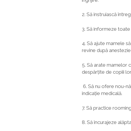
2. Să instruiască întregu
3. Să informeze toate 
4. Să ajute mamele să 
revine după anestezie 
5. Să arate mamelor cu
despărţite de copiii lo
6. Să nu ofere nou-năs
indicaţie medicală.
7. Să practice rooming
8. Să încurajeze alăpta