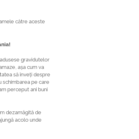
 mamele către aceste
nia!
 adusese gravidutelor
ă Lamaze, așa cum va
tatea să înveți despre
ru schimbarea pe care
l-am perceput ani buni
eram dezamăgită de
 ajungă acolo unde