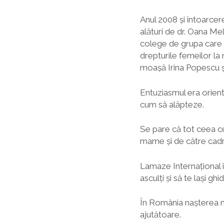
Anul 2008 și întoarcer
alături de dr. Oana Me
colege de grupa care s
drepturile femeilor la 
moașă Irina Popescu 
Entuziasmul era orienta
cum să alăpteze.
Se pare că tot ceea ce
mame și de către cadr
Lamaze Internațional în
asculți și să te lași ghi
În România nașterea na
ajutătoare.