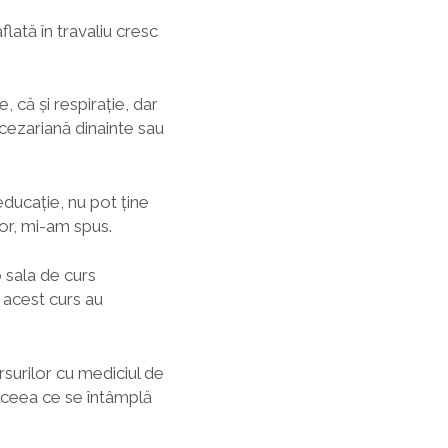
flată în travaliu cresc
 că și respirație, dar
cezariană dinainte sau
educație, nu pot ține
or, mi-am spus.
o sala de curs
 acest curs au
rsurilor cu mediciul de
 ceea ce se întâmplă