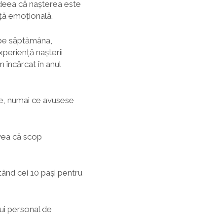
 ideea că nașterea este
ță emoțională.
ă pe săptămâna,
xperiență nașterii
 încărcat în anul
ze, numai ce avusese
ea că scop
tând cei 10 pași pentru
lui personal de