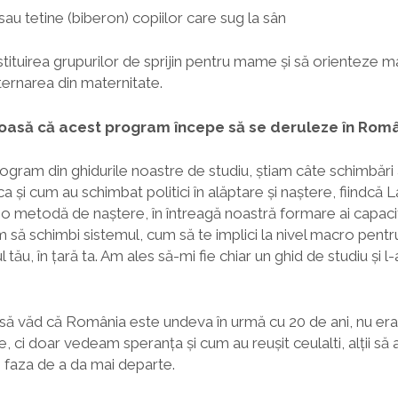
sau tetine (biberon) copiilor care sug la sân
tituirea grupurilor de sprijin pentru mame şi să orienteze
xternarea din maternitate.
oasă că acest program începe să se deruleze în Româ
ogram din ghidurile noastre de studiu, știam câte schimbări
ca și cum au schimbat politici în alăptare și naștere, fiindc
o metodă de naștere, în întreagă noastră formare ai capaci
să schimbi sistemul, cum să te implici la nivel macro pent
l tău, în țară ta. Am ales să-mi fie chiar un ghid de studiu și 
și să văd că România este undeva în urmă cu 20 de ani, nu 
 ci doar vedeam speranța și cum au reușit ceulalti, alții să
în faza de a da mai departe.