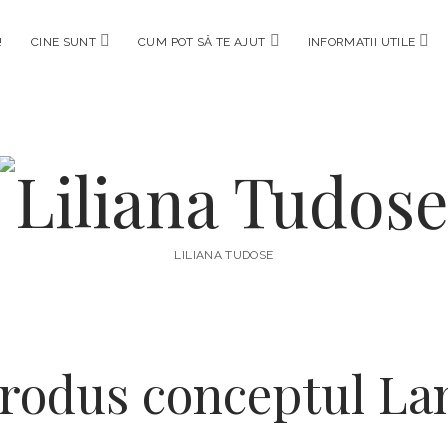
!
CINE SUNT
CUM POT SĂ TE AJUT
INFORMATII UTILE
LILIANA TUDOSE
rodus conceptul Lam