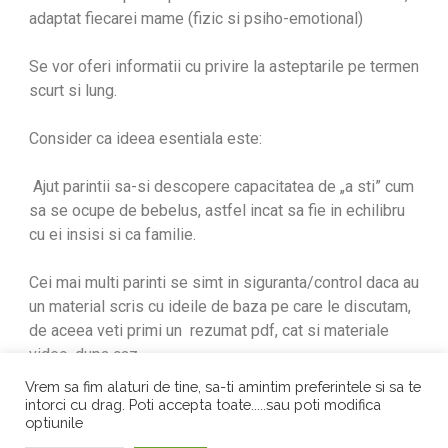
adaptat fiecarei mame (fizic si psiho-emotional)
Se vor oferi informatii cu privire la asteptarile pe termen
scurt si lung.
Consider ca ideea esentiala este:
Ajut parintii sa-si descopere capacitatea de „a sti” cum
sa se ocupe de bebelus, astfel incat sa fie in echilibru
cu ei insisi si ca familie.
Cei mai multi parinti se simt in siguranta/control daca au
un material scris cu ideile de baza pe care le discutam,
de aceea veti primi un rezumat pdf, cat si materiale
video, dupa caz.
Vrem sa fim alaturi de tine, sa-ti amintim preferintele si sa te
intorci cu drag. Poti accepta toate.....sau poti modifica
optiunile