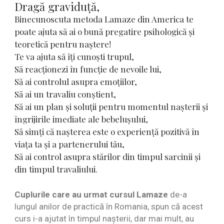
Dragă graviduță,
Binecunoscuta metoda Lamaze din America te
poate ajuta să ai o bună pregatire psihologică și
teoretică pentru naștere!
Te va ajuta să îți cunoști trupul,
Să reacționezi în funcție de nevoile lui,
Să ai controlul asupra emoțiilor,
Să ai un travaliu conștient,
Să ai un plan și soluții pentru momentul nașterii și
îngrijirile imediate ale bebelușului,
Să simți că nașterea este o experiență pozitivă în
viața ta și a partenerului tău,
Să ai control asupra stărilor din timpul sarcinii și
din timpul travaliului.
Cuplurile care au urmat cursul Lamaze
de-a
lungul anilor de practică în Romania, spun că acest
curs i-a ajutat în timpul nașterii, dar mai mult, au