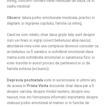
intreg, conform formarii mele medicale de baza, ca si
cadru medical.
Observ:
latura psiho-emotionala-medicala, practici in
alaptare si ingrijirea copilului, familia ca intreg.
Cand ne vom intalni, chiar daca grijile tale sunt despre
cum vei hrani si ingriji corect bebelusul abia nascut,
abordarea mea este una complexa deorece consider ca
un bebelus va fi sanatos si echilibrat emotional daca
mama este echilibrata emotional si sanatoasa fizic si
este insotita in acest proces de partenerul ei si de
familia extinsa (ex.bunici)
Depresia postnatala
este in ascensiune in ultimii ani,
de aceea in
Prima Vizita
discutiile chiar daca par a fi
despre sarcina, despre modul nasterii, despre nou
nascut, mie imi furnizeaza informatii importante despre
statusul psiho-emotional al mamei si in functie de