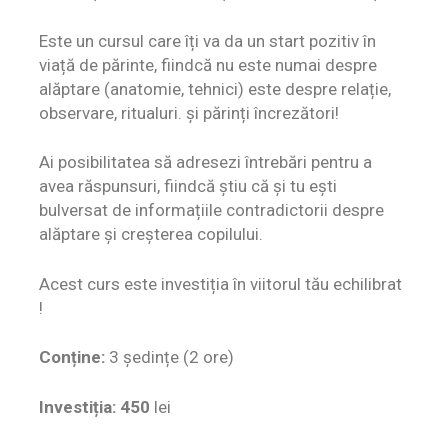
Este un cursul care îți va da un start pozitiv în
viață de părinte, fiindcă nu este numai despre
alăptare (anatomie, tehnici) este despre relație,
observare, ritualuri. și părinți încrezători!
Ai posibilitatea să adresezi întrebări pentru a
avea răspunsuri, fiindcă știu că și tu ești
bulversat de informațiile contradictorii despre
alăptare și creșterea copilului.
Acest curs este investiția în viitorul tău echilibrat
!
Conține:
3 ședințe (2 ore)
Investiția: 450
lei