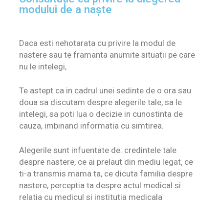
CUM AM INTRODUS CONCEPTUL LAMAZE ÎN ORAȘ
modului de a naște
Daca esti nehotarata cu privire la modul de
nastere sau te framanta anumite situatii pe care
nu le intelegi,
Te astept ca in cadrul unei sedinte de o ora sau
doua sa discutam despre alegerile tale, sa le
intelegi, sa poti lua o decizie in cunostinta de
cauza, imbinand informatia cu simtirea.
Alegerile sunt infuentate de: credintele tale
despre nastere, ce ai prelaut din mediu legat, ce
ti-a transmis mama ta, ce dicuta familia despre
nastere, perceptia ta despre actul medical si
relatia cu medicul si institutia medicala