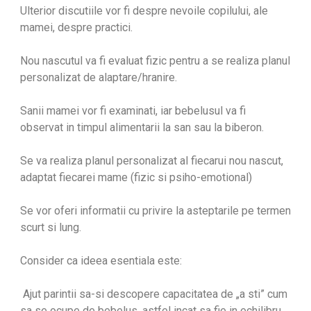
Ulterior discutiile vor fi despre nevoile copilului, ale
mamei, despre practici.
Nou nascutul va fi evaluat fizic pentru a se realiza planul
personalizat de alaptare/hranire.
Sanii mamei vor fi examinati, iar bebelusul va fi
observat in timpul alimentarii la san sau la biberon.
Se va realiza planul personalizat al fiecarui nou nascut,
adaptat fiecarei mame (fizic si psiho-emotional)
Se vor oferi informatii cu privire la asteptarile pe termen
scurt si lung.
Consider ca ideea esentiala este:
Ajut parintii sa-si descopere capacitatea de „a sti” cum
sa se ocupe de bebelus, astfel incat sa fie in echilibru