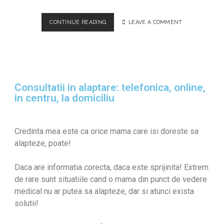
CUM AM INTRODUS CONCEPTUL LAMAZE ÎN ORAȘ
CONTINUE READING
LEAVE A COMMENT
Consultatii in alaptare: telefonica, online,
in centru, la domiciliu
Credinta mea este ca orice mama care isi doreste sa
alapteze, poate!
Daca are informatia corecta, daca este sprijinita! Extrem
de rare sunt situatiile cand o mama din punct de vedere
medical nu ar putea sa alapteze, dar si atunci exista
solutii!