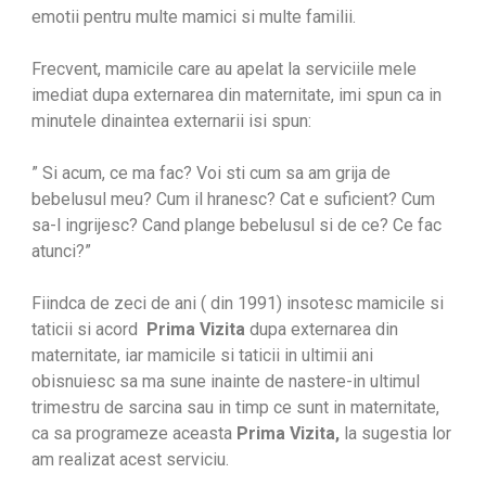
emotii pentru multe mamici si multe familii.
Frecvent, mamicile care au apelat la serviciile mele
imediat dupa externarea din maternitate, imi spun ca in
minutele dinaintea externarii isi spun:
” Si acum, ce ma fac? Voi sti cum sa am grija de
bebelusul meu? Cum il hranesc? Cat e suficient? Cum
sa-l ingrijesc? Cand plange bebelusul si de ce? Ce fac
atunci?”
Fiindca de zeci de ani ( din 1991) insotesc mamicile si
taticii si acord
Prima Vizita
dupa externarea din
maternitate, iar mamicile si taticii in ultimii ani
obisnuiesc sa ma sune inainte de nastere-in ultimul
trimestru de sarcina sau in timp ce sunt in maternitate,
ca sa programeze aceasta
Prima Vizita,
la sugestia lor
am realizat acest serviciu.