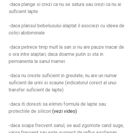
-daca plange si crezi ca nu se satura sau crezi ca nu ai
suficient lapte
-daca plansul bebelusului alaptat il asociezi cu ideea de
colici abdominale
-daca petrece timp mult la san si nu are pauze macar de
o ora intre alaptari, daca doarme putin si sta in
permanenta la sanul mamei
-daca nu creste suficient in greutate, nu are un numar
suficient de urini si scaune (indicatorul corect al unui
transfer suficient de lapte)
-daca iti doresti sa elimini formula de lapte sau
protectiile de silicon
(vezi video)
-daca scapa frecvent sanul, se aud zgomote cand suge,
varsa frecvent sau este suspect de reflux esofagian