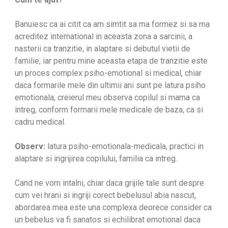
Banuiesc ca ai citit ca am simtit sa ma formez si sa ma
acreditez international in aceasta zona a sarcinii, a
nasterii ca tranzitie, in alaptare si debutul vietii de
familie, iar pentru mine aceasta etapa de tranzitie este
un proces complex psiho-emotional si medical, chiar
daca formarile mele din ultimii ani sunt pe latura psiho
emotionala, creierul meu observa copilul si mama ca
intreg, conform formarii mele medicale de baza, ca si
cadru medical.
Observ:
latura psiho-emotionala-medicala, practici in
alaptare si ingrijirea copilului, familia ca intreg.
Cand ne vom intalni, chiar daca grijile tale sunt despre
cum vei hrani si ingriji corect bebelusul abia nascut,
abordarea mea este una complexa deorece consider ca
un bebelus va fi sanatos si echilibrat emotional daca