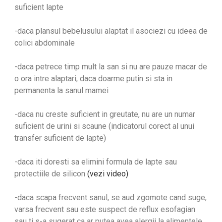
suficient lapte
-daca plansul bebelusului alaptat il asociezi cu ideea de
colici abdominale
-daca petrece timp mult la san si nu are pauze macar de
o ora intre alaptari, daca doarme putin si sta in
permanenta la sanul mamei
-daca nu creste suficient in greutate, nu are un numar
suficient de urini si scaune (indicatorul corect al unui
transfer suficient de lapte)
-daca iti doresti sa elimini formula de lapte sau
protectiile de silicon
(vezi video)
-daca scapa frecvent sanul, se aud zgomote cand suge,
varsa frecvent sau este suspect de reflux esofagian
sau ti s-a sugerat ca ar putea avea alergii la alimentele