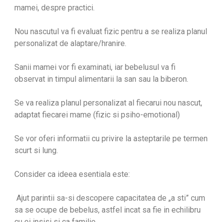
mamei, despre practici.
Nou nascutul va fi evaluat fizic pentru a se realiza planul
personalizat de alaptare/hranire.
Sanii mamei vor fi examinati, iar bebelusul va fi
observat in timpul alimentarii la san sau la biberon.
Se va realiza planul personalizat al fiecarui nou nascut,
adaptat fiecarei mame (fizic si psiho-emotional)
Se vor oferi informatii cu privire la asteptarile pe termen
scurt si lung.
Consider ca ideea esentiala este:
Ajut parintii sa-si descopere capacitatea de „a sti” cum
sa se ocupe de bebelus, astfel incat sa fie in echilibru
cu ei insisi si ca familie.