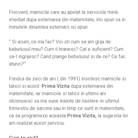
Frecvent, mamicile care au apelat la serviciile mele
imediat dupa externarea din maternitate, imi spun ca in
minutele dinaintea externarii isi spun:
” Si acum, ce ma fac? Voi sti cum sa am grija de
bebelusul meu? Cum il hranesc? Cat e suficient? Cum
sa-l ingrijesc? Cand plange bebelusul si de ce? Ce fac
atunci?”
Fiindca de zeci de ani ( din 1991) insotesc mamicile si
taticii si acord
Prima Vizita
dupa externarea din
maternitate, iar mamicile si taticii in ultimii ani
obisnuiesc sa ma sune inainte de nastere-in ultimul
trimestru de sarcina sau in timp ce sunt in maternitate,
ca sa programeze aceasta
Prima Vizita,
la sugestia lor
am realizat acest serviciu.
Cum te ajut?