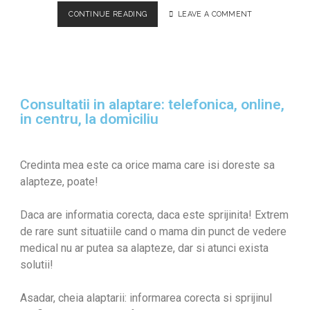
CUM AM INTRODUS CONCEPTUL LAMAZE ÎN ORAȘ
CONTINUE READING
LEAVE A COMMENT
Consultatii in alaptare: telefonica, online,
in centru, la domiciliu
Credinta mea este ca orice mama care isi doreste sa
alapteze, poate!
Daca are informatia corecta, daca este sprijinita! Extrem
de rare sunt situatiile cand o mama din punct de vedere
medical nu ar putea sa alapteze, dar si atunci exista
solutii!
Asadar, cheia alaptarii: informarea corecta si sprijinul